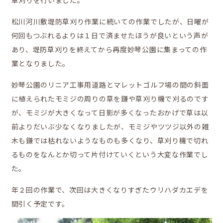
草刈りを行いました。
松川河川敷堤防草刈り作業に続いての作業でしたが、日曜が
何回もつぶれるよりは１日で済ませたほうが良いという声が
移住をお考えの方へ
あり、堤防草刈りを終えてから再度妙琴公園に集まっての作
業となりました。
妙琴公園のリニア工事用道路とマレットゴルフ場の間の斜面
に植えられたモミジの周りの草を鎌や草刈り機で刈るのです
が、モミジが大きくなって日影が多くなったおかげで草は以
前よりだいぶ少なくなりましたが、モミジやツツジ以外の雑
お問合せ
木も鎌では枯れないようなものも多くなり、草刈り機で切れ
るものをなんとか切って片付けていくという大変な作業でし
た。
年２回の作業で、次回は大きくなりすぎたウリハダカエデを
間引く予定です。