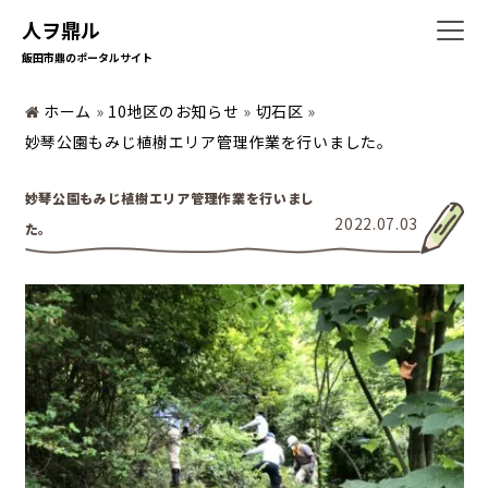
人ヲ鼎ル
飯田市鼎のポータルサイト
ホーム
»
10地区のお知らせ
»
切石区
»
ホーム
妙琴公園もみじ植樹エリア管理作業を行いました。
妙琴公園もみじ植樹エリア管理作業を行いまし
2022.07.03
た。
暮らしの情報