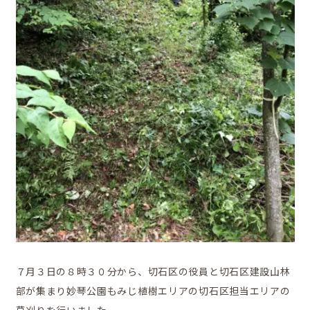
地域の活動
かなえの人特集
鼎地区の魅力
７月３日の８時３０分から、切石区の役員と切石区建設山林
部が集まり妙琴公園もみじ植樹エリアの切石区担当エリアの