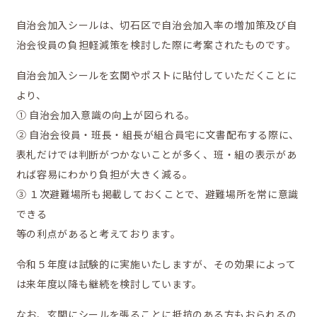
自治会加入シールは、切石区で自治会加入率の増加策及び自
治会役員の負担軽減策を検討した際に考案されたものです。
かなえの人特集
自治会加入シールを玄関やポストに貼付していただくことに
より、
① 自治会加入意識の向上が図られる。
② 自治会役員・班長・組長が組合員宅に文書配布する際に、
表札だけでは判断がつかないことが多く、班・組の表示があ
れば容易にわかり負担が大きく減る。
鼎地区の魅力
③ １次避難場所も掲載しておくことで、避難場所を常に意識
できる
等の利点があると考えております。
令和５年度は試験的に実施いたしますが、その効果によって
移住をお考えの方へ
は来年度以降も継続を検討しています。
なお、玄関にシールを張ることに抵抗のある方もおられるの