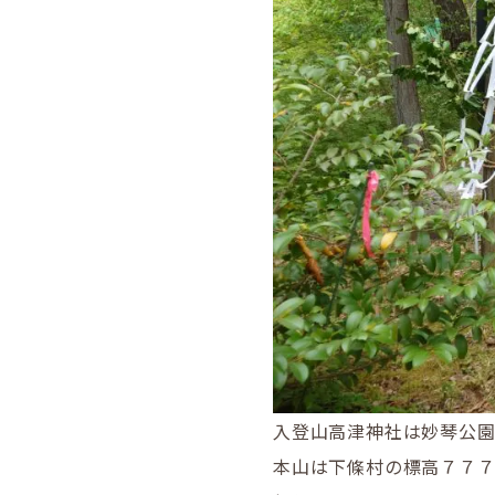
入登山高津神社は妙琴公園
本山は下條村の標高７７