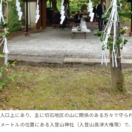
入口上にあり、主に切石地区の山に関係のある方々で守ら
７メートルの位置にある入登山神社（入登山高津大権現）で