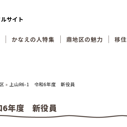
タルサイト
動
かなえの人特集
鼎地区の魅力
移住
区
»
上山R6-1 令和6年度 新役員
和6年度 新役員