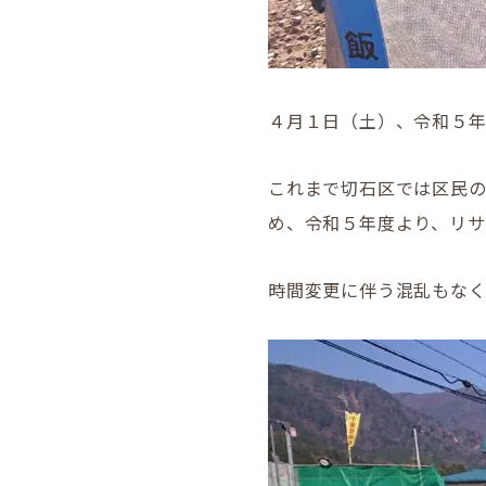
４月１日（土）、令和５
これまで切石区では区民
め、令和５年度より、リ
時間変更に伴う混乱もな