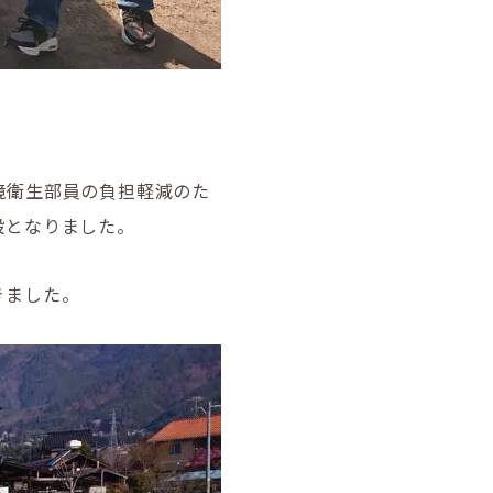
。
境衛生部員の負担軽減のた
設となりました。
きました。