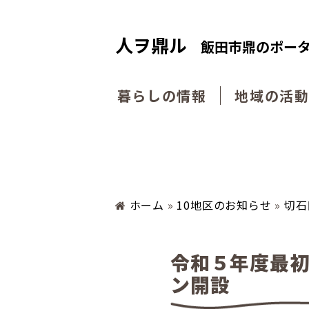
人ヲ鼎ル
飯田市鼎のポー
暮らしの情報
地域の活
ホーム
»
10地区のお知らせ
»
切石
令和５年度最初
ン開設