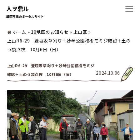
人ヲ鼎ル
飯田市鼎のポータルサイト
ホーム
»
10地区のお知らせ
»
上山区
»
上山R6-29 萱垣坂草刈り＋妙琴公園植樹モミジ確認＋土の
ホーム
う袋点検 10月6日（日）
上山R6-29 萱垣坂草刈り＋妙琴公園植樹モミジ
2024.10.06
確認＋土のう袋点検 10月6日（日）
暮らしの情報