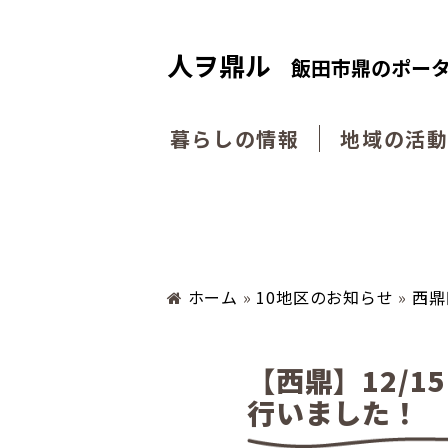
人ヲ鼎ル
飯田市鼎のポー
暮らしの情報
地域の活
ホーム
»
10地区のお知らせ
»
西鼎
【西鼎】12/
行いました！