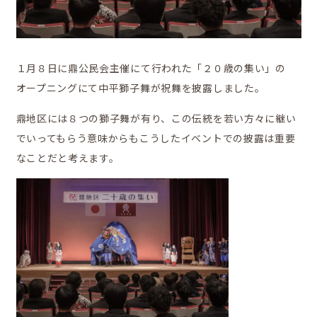
鼎地区の魅力
１月８日に鼎公民会主催にて行われた「２０歳の集い」の
オープニングにて中平獅子舞が祝舞を披露しました。
移住をお考えの方へ
鼎地区には８つの獅子舞が有り、この伝統を若い方々に継い
でいってもらう意味からもこうしたイベントでの披露は重要
なことだと考えます。
お問合せ