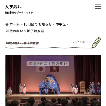
人ヲ鼎ル
飯田市鼎のポータルサイト
ホーム
ホーム
»
10地区のお知らせ
»
中平区
»
20歳の集い〜獅子舞披露
2023.02.18
20歳の集い〜獅子舞披露
暮らしの情報
地域の活動
かなえの人特集