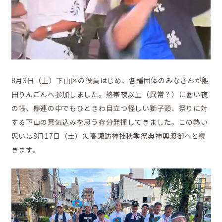
かなえの人特集
8月3日（土）下山区の役員はじめ、各種団体のみなさんが飯
田りんごんへ参加しました。熱帯夜以上（異常？）に暑い夜
の帳、鼎連の中でもひときわ目立つ怪しい獅子頭、祭りに対
する下山の意気込みを思う存分発揮してきました。この熱い
思いは8月17日（土）矢高諏訪神社秋季祭典神輿渡御へと続
鼎地区の魅力
きます。
移住をお考えの方へ