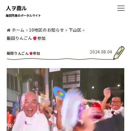
人ヲ鼎ル
飯田市鼎のポータルサイト
ホーム
»
10地区のお知らせ
»
下山区
»
ホーム
飯田りんごん
参加
2024.08.04
飯田りんごん
参加
暮らしの情報
地域の活動