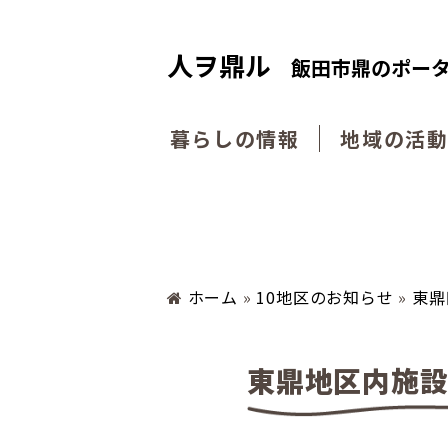
人ヲ鼎ル
飯田市鼎のポー
暮らしの情報
地域の活
ホーム
»
10地区のお知らせ
»
東鼎
東鼎地区内施設整