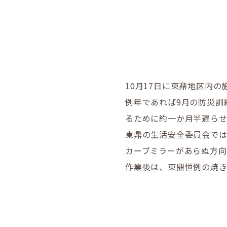
10月17日に東鼎地区内
例年であれば9月の防災訓
るために約一か月半遅ら
東鼎の生活安全委員会では
カーブミラーがあらぬ方
作業後は、東鼎恒例の焼