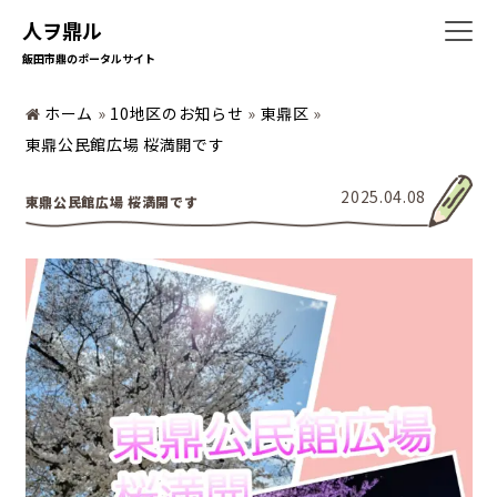
人ヲ鼎ル
飯田市鼎のポータルサイト
ホーム
»
10地区のお知らせ
»
東鼎区
»
ホーム
東鼎公民館広場 桜満開です
2025.04.08
東鼎公民館広場 桜満開です
暮らしの情報
地域の活動