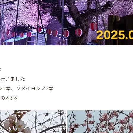
の
を行いました
ン1本、ソメイヨシノ3本
の木5本