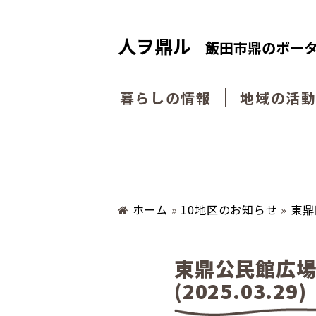
人ヲ鼎ル
飯田市鼎のポー
暮らしの情報
地域の活
ホーム
»
10地区のお知らせ
»
東鼎
東鼎公民館広場
(2025.03.29)