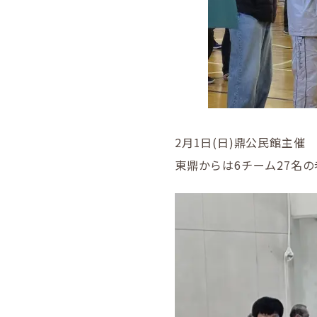
2月1日(日)鼎公民館主催
東鼎からは6チーム27名