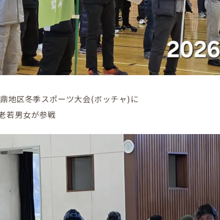
 鼎地区冬季スポーツ大会(ボッチャ)に
の老若男女が参戦