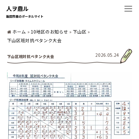
人ヲ鼎ル
飯田市鼎のポータルサイト
ホーム
»
10地区のお知らせ
»
下山区
»
ホーム
下山区班対抗ペタンク大会
2026.05.24
下山区班対抗ペタンク大会
暮らしの情報
地域の活動