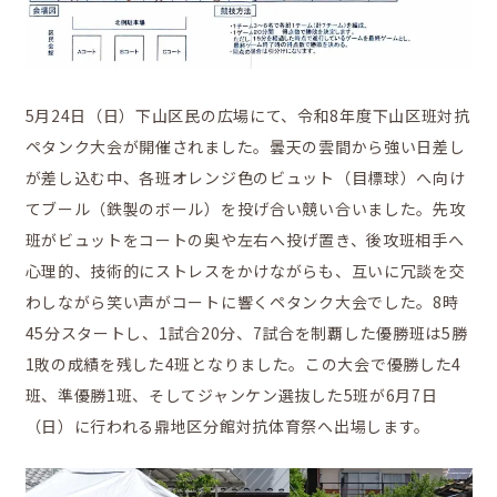
5月24日（日）下山区民の広場にて、令和8年度下山区班対抗
ペタンク大会が開催されました。曇天の雲間から強い日差し
かなえの人特集
が差し込む中、各班オレンジ色のビュット（目標球）へ向け
てブール（鉄製のボール）を投げ合い競い合いました。先攻
班がビュットをコートの奥や左右へ投げ置き、後攻班相手へ
心理的、技術的にストレスをかけながらも、互いに冗談を交
わしながら笑い声がコートに響くペタンク大会でした。8時
45分スタートし、1試合20分、7試合を制覇した優勝班は5勝
鼎地区の魅力
1敗の成績を残した4班となりました。この大会で優勝した4
班、準優勝1班、そしてジャンケン選抜した5班が6月7日
（日）に行われる鼎地区分館対抗体育祭へ出場します。