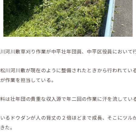
松川河川敷草刈り作業が中平壮年団員、中平区役員において
、松川河川敷が現在のように整備されたときから行われてい
団が作業を担当している。
数料は壮年団の貴重な収入源で年二回の作業に汗を流してい
ているドウダンが人の背丈の２倍ほどまで成長、そこにツル
きた。