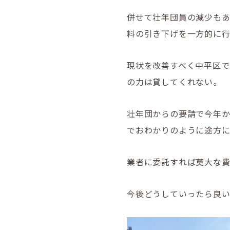
併せて壮年団員の減少も
料の引き下げを一方的に
現状を改善すべく中平区
の力は貸してくれない。
壮年団からの要請で今年
でおわかりのように途方
業者に委託すれば莫大な
今後どうしていったら良