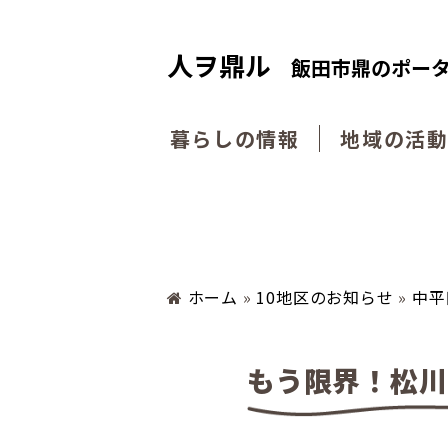
人ヲ鼎ル
飯田市鼎のポー
暮らしの情報
地域の活
ホーム
»
10地区のお知らせ
»
中平
もう限界！松