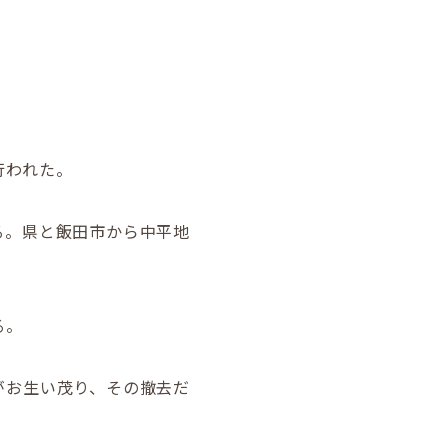
行われた。
る。県と飯田市から中平地
る。
がお生い茂り、その撤去だ