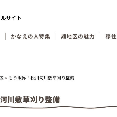
タルサイト
動
かなえの人特集
鼎地区の魅力
移住
区
»
もう限界！松川河川敷草刈り整備
川河川敷草刈り整備