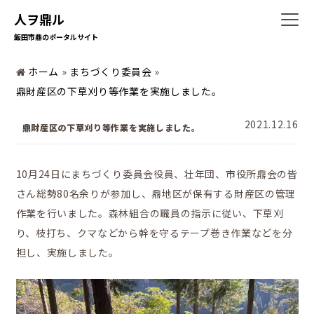
人ヲ鼎ル
飯田市鼎のポータルサイト
ホーム
ホーム
»
まちづくり委員会
»
鼎財産区の下草刈り等作業を実施しました。
2021.12.16
鼎財産区の下草刈り等作業を実施しました。
暮らしの情報
10月24日にまちづくり委員会役員、壮年団、市役所鼎会の皆
さん総勢80名余りが参加し、鼎地区が保有する財産区の管理
地域の活動
作業を行いました。森林組合の職員の指示に従い、下草刈
り、枝打ち、クマなどから幹を守るテープ巻き作業などを分
担し、実施しました。
かなえの人特集