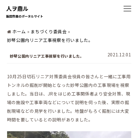
人ヲ鼎ル
飯田市鼎のポータルサイト
ホーム
ホーム
»
まちづくり委員会
»
妙琴公園内リニア工事視察を行いました。
2021.12.01
妙琴公園内リニア工事視察を行いました。
暮らしの情報
10月25日切石リニア対策委員会役員の皆さんと一緒に工事用
トンネルの掘削が開始となった妙琴公園内の工事現場を視察
地域の活動
しました。当日は、JRをはじめ工事関係者より安全対策、現
場の施設や工事車両などについて説明を伺った後、実際の掘
削現場などの見学を行いました。地盤がもろく掘削には大変
時間を要しているとの説明がありました。
かなえの人特集