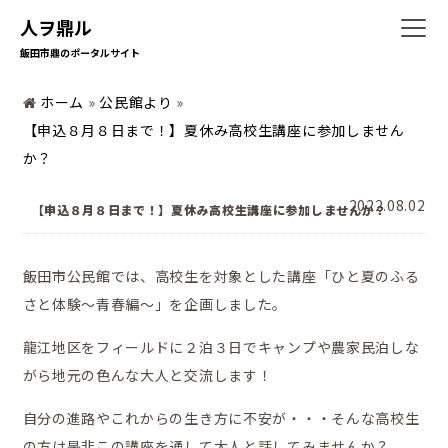
人ヲ鼎ル
飯田市鼎のポータルサイト
ホーム
ホーム
»
公民館より
»
【申込８月８日まで！】夏休み高校生講座に参加しません
か？
暮らしの情報
2022.08.02
【申込８月８日まで！】夏休み高校生講座に参加しませんか？
飯田市公民館では、高校生を対象とした講座「ひと夏のふる
地域の活動
さと体験～青春編～」を企画しました。
龍江地区をフィールドに２泊３日でキャンプや農家民泊しな
がら地元の色んな大人と交流します！
かなえの人特集
自分の進路やこれからの生き方に不安が・・・そんな高校生
の方は是非この講座を通して大人と話してみませんか？