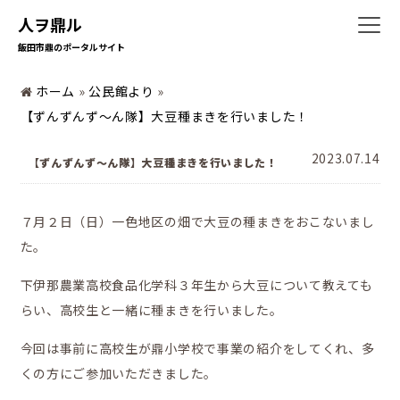
人ヲ鼎ル
飯田市鼎のポータルサイト
ホーム
»
公民館より
»
ホーム
【ずんずんず～ん隊】大豆種まきを行いました！
2023.07.14
【ずんずんず～ん隊】大豆種まきを行いました！
７月２日（日）一色地区の畑で大豆の種まきをおこないまし
た。
暮らしの情報
下伊那農業高校食品化学科３年生から大豆について教えても
らい、高校生と一緒に種まきを行いました。
今回は事前に高校生が鼎小学校で事業の紹介をしてくれ、多
くの方にご参加いただきました。