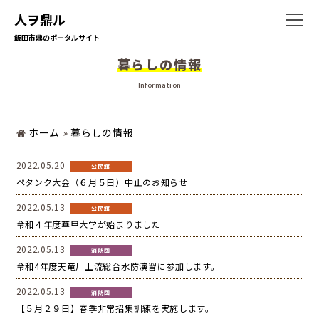
人ヲ鼎ル
飯田市鼎のポータルサイト
暮らしの情報
ホーム
Information
ホーム
»
暮らしの情報
暮らしの情報
2022.05.20
公民館
ペタンク大会（６月５日）中止のお知らせ
2022.05.13
公民館
地域の活動
令和４年度華甲大学が始まりました
2022.05.13
消防団
令和4年度天竜川上流総合水防演習に参加します。
かなえの人特集
2022.05.13
消防団
【５月２９日】春季非常招集訓練を実施します。