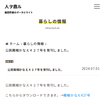
人ヲ鼎ル
飯田市鼎のポータルサイト
暮らしの情報
ホーム
Information
ホーム
»
暮らしの情報
»
暮らしの情報
公民館報かなえ４２７号を発刊しました。
お知らせ
2024.07.01
地域の活動
公民館報かなえ４２７号を発刊しました。
公民館報かなえ４２７号を発刊しました。
かなえの人特集
こちらからダウンロードできます。→
館報かなえ427号