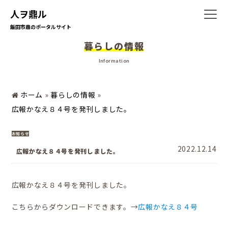
人ヲ鼎ル
飯田市鼎のポータルサイト
暮らしの情報
ホーム
Information
ホーム
»
暮らしの情報
»
暮らしの情報
広報かなえ８４号を発刊しました。
お知らせ
2022.12.14
地域の活動
広報かなえ８４号を発刊しました。
広報かなえ８４号を発刊しました。
かなえの人特集
こちらからダウンロードできます。→
広報かなえ８４号