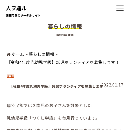
人ヲ鼎ル
飯田市鼎のポータルサイト
ホーム
暮らしの情報
Information
暮らしの情報
ホーム
»
暮らしの情報
»
【令和4年度乳幼児学級】託児ボランティアを募集します！
地域の活動
公民館
2022.01.17
【令和4年度乳幼児学級】託児ボランティアを募集します！
かなえの人特集
鼎公民館では３歳児のお子さんを対象とした
乳幼児学級「つくし学級」を毎月行っています。
鼎地区の魅力