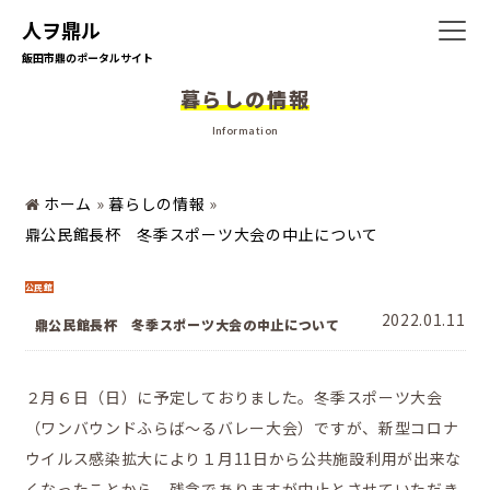
人ヲ鼎ル
飯田市鼎のポータルサイト
ホーム
暮らしの情報
Information
暮らしの情報
ホーム
»
暮らしの情報
»
鼎公民館長杯 冬季スポーツ大会の中止について
地域の活動
公民館
2022.01.11
鼎公民館長杯 冬季スポーツ大会の中止について
かなえの人特集
２月６日（日）に予定しておりました。冬季スポーツ大会
（ワンバウンドふらば～るバレー大会）ですが、新型コロナ
鼎地区の魅力
ウイルス感染拡大により１月11日から公共施設利用が出来な
くなったことから、残念でありますが中止とさせていただき