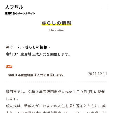
人ヲ鼎ル
飯田市鼎のポータルサイト
暮らしの情報
ホーム
Information
ホーム
»
暮らしの情報
»
暮らしの情報
令和３年度鼎地区成人式を開催します。
公民館
2021.12.11
地域の活動
令和３年度鼎地区成人式を開催します。
飯田市では、令和３年度飯田市成人式を１月９日(日)に開催
します。
かなえの人特集
成人式は、新成人がこれまでの人生を振り返るとともに、成
人としての自覚を持つ大切な機会です。また、コロナ禍にお